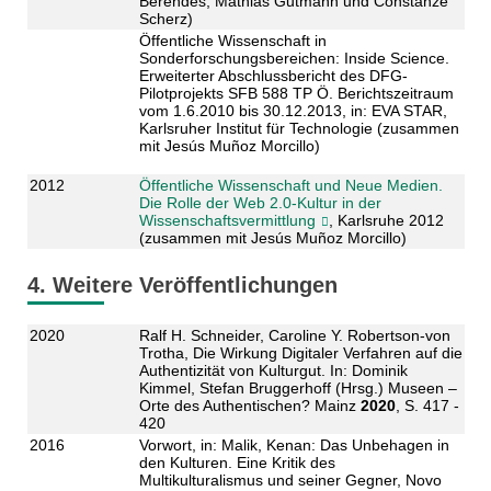
Berendes, Mathias Gutmann und Constanze
Scherz)
Öffentliche Wissenschaft in
Sonderforschungsbereichen: Inside Science.
Erweiterter Abschlussbericht des DFG-
Pilotprojekts SFB 588 TP Ö. Berichtszeitraum
vom 1.6.2010 bis 30.12.2013, in: EVA STAR,
Karlsruher Institut für Technologie (zusammen
mit Jesús Muñoz Morcillo)
2012
Öffentliche Wissenschaft und Neue Medien.
Die Rolle der Web 2.0-Kultur in der
Wissenschaftsvermittlung
, Karlsruhe 2012
(zusammen mit Jesús Muñoz Morcillo)
4. Weitere Veröffentlichungen
2020
Ralf H. Schneider, Caroline Y. Robertson-von
Trotha, Die Wirkung Digitaler Verfahren auf die
Authentizität von Kulturgut. In: Dominik
Kimmel, Stefan Bruggerhoff (Hrsg.) Museen –
Orte des Authentischen? Mainz
2020
, S. 417 -
420
2016
Vorwort, in: Malik, Kenan: Das Unbehagen in
den Kulturen. Eine Kritik des
Multikulturalismus und seiner Gegner, Novo