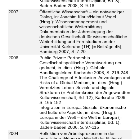
Kulturwissenschaft interdisziplinär, Bd. 3),
Baden-Baden 2008, S. 9-18
2007
Öffentliche Wissenschaft – ein notwendiger
Dialog, in: Joachim Klaus/Helmut Vogel
(Hrsg.): Wissensmanagement und
wissenschaftliche Weiterbildung.
Dokumentation der Jahrestagung der
deutschen Gesellschaft für wissenschaftliche
Weiterbildung und Fernstudium an der
Universität Karlsruhe (TH) (= Beiträge 45),
Hamburg 2007, S. 7-20
2006
Public Private Partnership.
Gesellschaftspolitische Verantwortung neu
gedacht, in: dies. (Hrsg.): Globale
Handlungsfelder, Karlsruhe 2006, S. 219-248
The Challenge of E-Inclusion. Advantages and
Risks of a Global Medium, in: dies. (Hrsg.):
Vernetztes Leben. Soziale und digitale
Strukturen (= Problemkreise der Angewandten
Kulturwissenschaft, Bd. 12), Karlsruhe 2006,
S. 165-182
Integration in Europa. Soziale, ökonomische
und kulturelle Aspekte, in: dies. (Hrsg.):
Europa in der Welt – die Welt in Europa (=
Kulturwissenschaft interdisziplinär, Bd. 1),
Baden-Baden 2006, S. 97-115
2004
Reflektion von Arbeitsprozessen in der
beruflichen Bildung im Modell der National