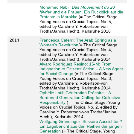
Mohamed Nabil: Das
Mouvement du 20
février
und die Frauen. Ein Rückblick auf die
Proteste in Marokko
(= The Critical Stage.
Young Voices on Crucial Topics, No. 5,
edited by Caroline Y. Robertson-von
Trotha/Janina Hecht), Karlsruhe 2016
2014
Francesca Caferri: The Arab Spring as a
Women’s Revolution
(= The Critical Stage.
Young Voices on Crucial Topics, No. 4,
edited by Caroline Y. Robertson-von
Trotha/Janina Hecht), Karlsruhe 2014
Álvaro Rodríguez Resino: 15-M: From
Indignation to Citizens’ Action – A New Agent
for Social Change
(= The Critical Stage.
Young Voices on Crucial Topics, No. 3,
edited by Caroline Y. Robertson-von
Trotha/Janina Hecht), Karlsruhe 2014
Ophélie Latil: Génération Précaire – A
Burdened Generation Calling for Collective
Responsibility
(= The Critical Stage. Young
Voices on Crucial Topics, No. 2, edited by
Caroline Y. Robertson-von Trotha/Janina
Hecht), Karlsruhe 2014
Wolfgang Gründinger: Bessere Aussichten?
Ein Lagebericht aus den Reihen der jungen
Generation
(= The Critical Stage. Young