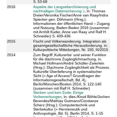
S. 53-68
2016
Aspekte der Langzeitarchivierung und
nachhaltigen Datensicherung
, in: Thomas
Dreier/Veronika Fischer/Anne van Raay/Indra
Spiecker gen. Döhmann (Hrsg.):
Informationen der öffentlichen Hand – Zugang
und Nutzung, Baden-Baden 2016 (zusammen
mit Arnhilt Kuder, Anne van Raay und Ralf H.
Schneider) S. 409-436.
2015
Flucht und Völkerwanderung. Integration als
gesamtgesellschaftliche Herausforderung, in:
Kulturpolitische Mitteilungen, Nr. 150, III/2015​
2014
Zum Begriff ‚Kulturerbe‘ und seiner Funktion
für die diachrone Zugänglichmachung, in:
Michael Hollmann/André Schüller-Zwierlein
(Hrsg.): Diachrone Zugänglichkeit als Prozess.
Kulturelle Überlieferung in systematischer
Sicht (= Age of Access? Grundfragen der
Informationsgesellschaft, Bd. 4),
Berlin/München/Boston 2014, S. 122-140
(zusammen mit Ralf H. Schneider)
Sterben und kein Ende: Einige
Vorbemerkungen
, in: dies./Knud Böhle/Jochen
Berendes/Mathias Gutmann/Constanze
Scherz (Hrsg.): Computertechnik und
Sterbekultur (= Hermeneutik und
Anthropologie, Bd. 5), Berlin 2014, S. 1-15