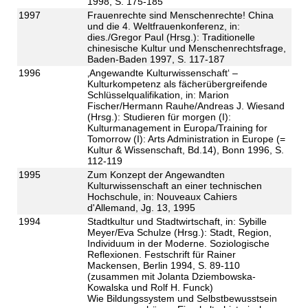
1998, S. 175-185
1997
Frauenrechte sind Menschenrechte! China
und die 4. Weltfrauenkonferenz, in:
dies./Gregor Paul (Hrsg.): Traditionelle
chinesische Kultur und Menschenrechtsfrage,
Baden-Baden 1997, S. 117-187
1996
‚Angewandte Kulturwissenschaft‘ –
Kulturkompetenz als fächerübergreifende
Schlüsselqualifikation, in: Marion
Fischer/Hermann Rauhe/Andreas J. Wiesand
(Hrsg.): Studieren für morgen (I):
Kulturmanagement in Europa/Training for
Tomorrow (I): Arts Administration in Europe (=
Kultur & Wissenschaft, Bd.14), Bonn 1996, S.
112-119
1995
Zum Konzept der Angewandten
Kulturwissenschaft an einer technischen
Hochschule, in: Nouveaux Cahiers
d'Allemand, Jg. 13, 1995
1994
Stadtkultur und Stadtwirtschaft, in: Sybille
Meyer/Eva Schulze (Hrsg.): Stadt, Region,
Individuum in der Moderne. Soziologische
Reflexionen. Festschrift für Rainer
Mackensen, Berlin 1994, S. 89-110
(zusammen mit Jolanta Dziembowska-
Kowalska und Rolf H. Funck)
Wie Bildungssystem und Selbstbewusstsein