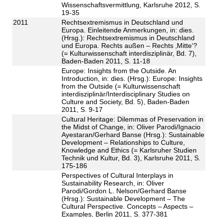
Wissenschaftsvermittlung, Karlsruhe 2012, S.
19-35
2011
Rechtsextremismus in Deutschland und
Europa. Einleitende Anmerkungen, in: dies.
(Hrsg.): Rechtsextremismus in Deutschland
und Europa. Rechts außen – Rechts ‚Mitte‘?
(= Kulturwissenschaft interdisziplinär, Bd. 7),
Baden-Baden 2011, S. 11-18
Europe: Insights from the Outside. An
Introduction, in: dies. (Hrsg.): Europe: Insights
from the Outside (= Kulturwissenschaft
interdisziplinär/Interdisciplinary Studies on
Culture and Society, Bd. 5), Baden-Baden
2011, S. 9-17
Cultural Heritage: Dilemmas of Preservation in
the Midst of Change, in: Oliver Parodi/Ignacio
Ayestaran/Gerhard Banse (Hrsg.): Sustainable
Development – Relationships to Culture,
Knowledge and Ethics (= Karlsruher Studien
Technik und Kultur, Bd. 3), Karlsruhe 2011, S.
175-186
Perspectives of Cultural Interplays in
Sustainability Research, in: Oliver
Parodi/Gordon L. Nelson/Gerhard Banse
(Hrsg.): Sustainable Development – The
Cultural Perspective. Concepts – Aspects –
Examples, Berlin 2011, S. 377-381