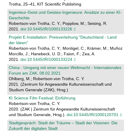
Trotha, 25–41, KIT Scientific Publishing
Ingenieur-Geist und Geistes-Ingenieure: Ansätze zu einer KI-
Geschichte
Robertson-von Trotha, C. Y.; Popplow, M.; Seising, R.
2021.
doi:10.5445/IR/1000133226
Projekt E-Installation: Preisverleihung "Deutschland - Land
der Ideen"
Robertson-von Trotha, C. Y.; Montigel, C.; Krämer, M.; Muñoz
Morcillo, J.; Hanebeck, U. D.; Faion, F.; Zea, A.
2021.
doi:10.5445/IR/1000133224
China - Umgang mit einer neuen Weltmacht - Internationales
Forum am ZAK, 08.02.2021
Ohlberg, M.; Robertson-von Trotha, C. Y.
2021. (Zentrum für Angewandte Kulturwissenschaft und
Studium Generale (ZAK), Hrsg.)
KI Science Film Festival: Einführung
Robertson-von Trotha, C. Y.
2020. (ZAK | Zentrum für Angewandte Kulturwissenschaft
und Studium Generale, Hrsg.).
doi:10.5445/IR/1000120701
Stadtgespräch: Stadt der Träume – Stadt der Visionen: Die
Zukunft der digitalen Stadt