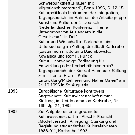
Schwerpunktheft „Frauen mit
Migrationshintergrund“, Bonn 1996, S. 12-15
Kulturpolitik als Instrument der Integration,
Tagungsbericht im Rahmen der Arbeitsgruppe
Kunst und Kultur der 1. Deutsch-
Niederländischen Konferenz, Thema
„Integration von Ausländern in die
Gesellschaft“ in Delft
Kultur und Wirtschaft in Karlsruhe: eine
Untersuchung im Auftrag der Stadt Karlsruhe
(zusammen mit Jolanta Dziembowska-
Kowalska und Rolf H. Funck)
Kultur – notwendige Bedingung für
Entwicklung oder Fortschrittshindernis?,
Tagungsbericht der Konrad-Adenauer-Stiftung
zum Thema „Frau – Kultur –
Entwicklung/Mittelmeer und Naher Osten“ am
24.10.1996 in St. Augustin
1993
Europäische Kulturtage kontrovers.
Angewandte Kulturwissenschaft nimmt
Stellung, in: Uni-Information Karlsruhe, Nr.
188, Jg. 24, 1993
1992
Zur Aufgabe einer angewandten
Kulturwissenschaft, in: Abschlußbericht
„Modellversuch. Anregung, Stärkung und
Begleitung studentischer Kulturaktivitäten
1986-91“, Karlsruhe 1992