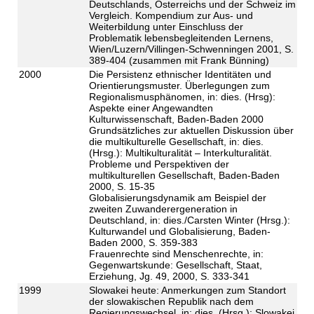
Deutschlands, Österreichs und der Schweiz im
Vergleich. Kompendium zur Aus- und
Weiterbildung unter Einschluss der
Problematik lebensbegleitenden Lernens,
Wien/Luzern/Villingen-Schwenningen 2001, S.
389-404 (zusammen mit Frank Bünning)
2000
Die Persistenz ethnischer Identitäten und
Orientierungsmuster. Überlegungen zum
Regionalismusphänomen, in: dies. (Hrsg):
Aspekte einer Angewandten
Kulturwissenschaft, Baden-Baden 2000
Grundsätzliches zur aktuellen Diskussion über
die multikulturelle Gesellschaft, in: dies.
(Hrsg.): Multikulturalität – Interkulturalität.
Probleme und Perspektiven der
multikulturellen Gesellschaft, Baden-Baden
2000, S. 15-35
Globalisierungsdynamik am Beispiel der
zweiten Zuwanderergeneration in
Deutschland, in: dies./Carsten Winter (Hrsg.):
Kulturwandel und Globalisierung, Baden-
Baden 2000, S. 359-383
Frauenrechte sind Menschenrechte, in:
Gegenwartskunde: Gesellschaft, Staat,
Erziehung, Jg. 49, 2000, S. 333-341
1999
Slowakei heute: Anmerkungen zum Standort
der slowakischen Republik nach dem
Regierungswechsel, in: dies. (Hrsg.): Slowakei