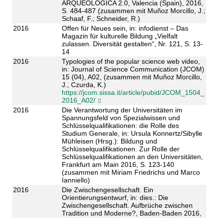
ARQUEOLÓGICA 2.0, Valencia (Spain), 2016,
S. 484-487 (zusammen mit Muñoz Morcillo, J.;
Schaaf, F.; Schneider, R.)
2016
Offen für Neues sein, in: infodienst – Das
Magazin für kulturelle Bildung „Vielfalt
zulassen. Diversität gestalten“, Nr. 121, S. 13-
14
2016
Typologies of the popular science web video,
in: Journal of Science Communication (JCOM)
15 (04), A02, (zusammen mit Muñoz Morcillo,
J., Czurda, K.)
https://jcom.sissa.it/article/pubid/JCOM_1504_
2016_A02/
2016
Die Verantwortung der Universitäten im
Spannungsfeld von Spezialwissen und
Schlüsselqualifikationen: die Rolle des
Studium Generale, in: Ursula Konnertz/Sibylle
Mühleisen (Hrsg.): Bildung und
Schlüsselqualifikationen. Zur Rolle der
Schlüsselqualifikationen an den Universitäten,
Frankfurt am Main 2016, S. 123-140
(zusammen mit Miriam Friedrichs und Marco
Ianniello)
2016
Die Zwischengesellschaft. Ein
Orientierungsentwurf, in: dies.: Die
Zwischengesellschaft. Aufbrüche zwischen
Tradition und Moderne?, Baden-Baden 2016,