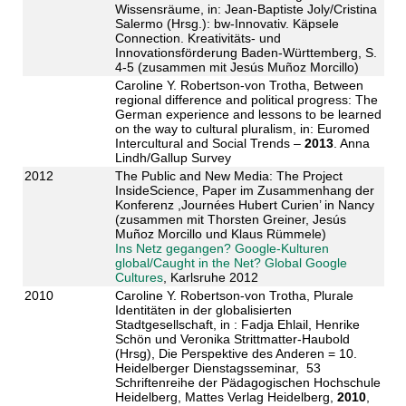
Wissensräume, in: Jean-Baptiste Joly/Cristina
Salermo (Hrsg.): bw-Innovativ. Käpsele
Connection. Kreativitäts- und
Innovationsförderung Baden-Württemberg, S.
4-5 (zusammen mit Jesús Muñoz Morcillo)
Caroline Y. Robertson-von Trotha, Between
regional difference and political progress: The
German experience and lessons to be learned
on the way to cultural pluralism, in: Euromed
Intercultural and Social Trends –
2013
. Anna
Lindh/Gallup Survey
2012
The Public and New Media: The Project
InsideScience, Paper im Zusammenhang der
Konferenz ,Journées Hubert Curien’ in Nancy
(zusammen mit Thorsten Greiner, Jesús
Muñoz Morcillo und Klaus Rümmele)
Ins Netz gegangen? Google-Kulturen
global/Caught in the Net? Global Google
Cultures
, Karlsruhe 2012
2010
Caroline Y. Robertson-von Trotha, Plurale
Identitäten in der globalisierten
Stadtgesellschaft, in : Fadja Ehlail, Henrike
Schön und Veronika Strittmatter-Haubold
(Hrsg), Die Perspektive des Anderen = 10.
Heidelberger Dienstagsseminar, 53
Schriftenreihe der Pädagogischen Hochschule
Heidelberg, Mattes Verlag Heidelberg,
2010
,