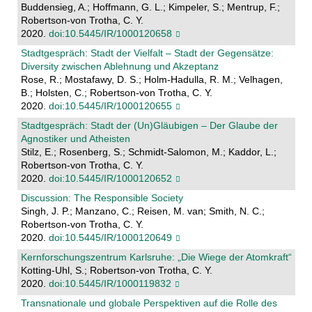
Buddensieg, A.; Hoffmann, G. L.; Kimpeler, S.; Mentrup, F.;
Robertson-von Trotha, C. Y.
2020.
doi:10.5445/IR/1000120658
Stadtgespräch: Stadt der Vielfalt – Stadt der Gegensätze:
Diversity zwischen Ablehnung und Akzeptanz
Rose, R.; Mostafawy, D. S.; Holm-Hadulla, R. M.; Velhagen,
B.; Holsten, C.; Robertson-von Trotha, C. Y.
2020.
doi:10.5445/IR/1000120655
Stadtgespräch: Stadt der (Un)Gläubigen – Der Glaube der
Agnostiker und Atheisten
Stilz, E.; Rosenberg, S.; Schmidt-Salomon, M.; Kaddor, L.;
Robertson-von Trotha, C. Y.
2020.
doi:10.5445/IR/1000120652
Discussion: The Responsible Society
Singh, J. P.; Manzano, C.; Reisen, M. van; Smith, N. C.;
Robertson-von Trotha, C. Y.
2020.
doi:10.5445/IR/1000120649
Kernforschungszentrum Karlsruhe: „Die Wiege der Atomkraft“
Kotting-Uhl, S.; Robertson-von Trotha, C. Y.
2020.
doi:10.5445/IR/1000119832
Transnationale und globale Perspektiven auf die Rolle des