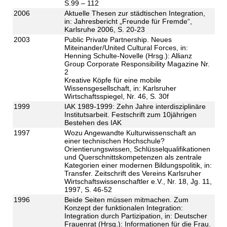
S.99 – 112
2006
Aktuelle Thesen zur städtischen Integration,
in: Jahresbericht „Freunde für Fremde“,
Karlsruhe 2006, S. 20-23
2003
Public Private Partnership. Neues
Miteinander/United Cultural Forces, in:
Henning Schulte-Novelle (Hrsg.): Allianz
Group Corporate Responsibility Magazine Nr.
2
Kreative Köpfe für eine mobile
Wissensgesellschaft, in: Karlsruher
Wirtschaftsspiegel, Nr. 46, S. 30f
1999
IAK 1989-1999: Zehn Jahre interdisziplinäre
Institutsarbeit. Festschrift zum 10jährigen
Bestehen des IAK
1997
Wozu Angewandte Kulturwissenschaft an
einer technischen Hochschule?
Orientierungswissen, Schlüsselqualifikationen
und Querschnittskompetenzen als zentrale
Kategorien einer modernen Bildungspolitik, in:
Transfer. Zeitschrift des Vereins Karlsruher
Wirtschaftswissenschaftler e.V., Nr. 18, Jg. 11,
1997, S. 46-52
1996
Beide Seiten müssen mitmachen. Zum
Konzept der funktionalen Integration:
Integration durch Partizipation, in: Deutscher
Frauenrat (Hrsg.): Informationen für die Frau.