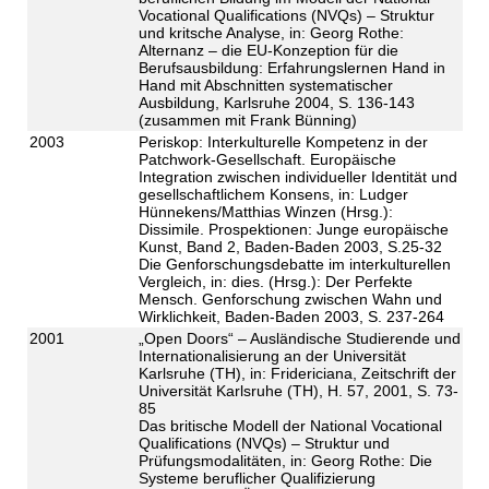
Vocational Qualifications (NVQs) – Struktur
und kritsche Analyse, in: Georg Rothe:
Alternanz – die EU-Konzeption für die
Berufsausbildung: Erfahrungslernen Hand in
Hand mit Abschnitten systematischer
Ausbildung, Karlsruhe 2004, S. 136-143
(zusammen mit Frank Bünning)
2003
Periskop: Interkulturelle Kompetenz in der
Patchwork-Gesellschaft. Europäische
Integration zwischen individueller Identität und
gesellschaftlichem Konsens, in: Ludger
Hünnekens/Matthias Winzen (Hrsg.):
Dissimile. Prospektionen: Junge europäische
Kunst, Band 2, Baden-Baden 2003, S.25-32
Die Genforschungsdebatte im interkulturellen
Vergleich, in: dies. (Hrsg.): Der Perfekte
Mensch. Genforschung zwischen Wahn und
Wirklichkeit, Baden-Baden 2003, S. 237-264
2001
„Open Doors“ – Ausländische Studierende und
Internationalisierung an der Universität
Karlsruhe (TH), in: Fridericiana, Zeitschrift der
Universität Karlsruhe (TH), H. 57, 2001, S. 73-
85
Das britische Modell der National Vocational
Qualifications (NVQs) – Struktur und
Prüfungsmodalitäten, in: Georg Rothe: Die
Systeme beruflicher Qualifizierung