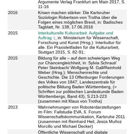
Argumente Verlag Frankfurt am Main 2017, S.
11-16
2016
Krisen machen stärker. Die Karlsruher
Soziologin Robertson-von Trotha über die
Folgen eines möglichen Brexit, in: Badisches
Tagblatt, Nr. 138, 17.06.2016
2015
Interkulturelle Kulturarbeit. Aufgabe und
Auftrag
, in: Ministerium für Wissenschaft,
Forschung und Kunst (Hrsg.): Interkultur für
alle. Ein Praxisleitfaden für die Kulturarbeit,
Stuttgart 2015, S. 82-91;
2015
Bildung für alle – auf dem schwierigen Weg
zur Chancengleichheit, in: Sylvia Schraut/
Peter Steinbach/ Wolfgang M. Gall/Reinhold
Weber (Hrsg.): Menschenrechte und
Geschichte. Die 13 Offenburger Forderungen
des Volkes von 1847, Landeszentrale für
politische Bildung Baden Württemberg, (=
Schriften zur politischen Landeskunde Baden
Württembergs, Band 43), S.213-223
(zusammen mit Klaus von Trotha)
2013
Wahrnehmungen von Roboterdarstellungen
im Film: Fallstudie EVA, 6. Forum
Wissenschaftskommunikation, Karlsruhe 2011
(zusammen mit Reinhard Heil, Jesús Muñoz
Morcillo und Michael Decker)
Öffentliche Wissenschaft und digitale