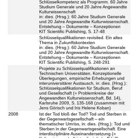
Schlüsselkompetenz als Programm. 60 Jahre
Studium Generale und 20 Jahre Angewandte
Kulturwissenschaft
in: dies. (Hrsg.): 60 Jahre Studium Generale
und 20 Jahre Angewandte Kulturwissenschaft.
Entstehung – Dokumente – Konzeptionen
KIT Scientific Publishing, S. 17-48
Schlüsselqualifikationen revisited. Ein altes
Thema in Zukunftskontexten
in: dies. (Hrsg.): 60 Jahre Studium Generale
und 20 Jahre Angewandte Kulturwissenschaft.
Entstehung – Dokumente – Konzeptionen
KIT Scientific Publishing, S. 248-291
Projekte zu Schlüsselqualifikationen an
Technischen Universitäten. Konzeptionelle
Überlegungen, empirische Erhebungen und
interuniversitärer Austausch, in: dies. (Hrsg.):
Schlüsselqualifikationen für Studium, Beruf
und Gesellschaft (= Problemkreise der
Angewandten Kulturwissenschaft, Bd. 14),
Karlsruhe 2009, S. 135-168 (zusammen mit
Jens Görisch und Iris Helene Koban)
2008
Ist der Tod bloß der Tod? Tod und Sterben in
der Gegenwartsgesellschaft – ein
thematischer Umriss, in: dies. (Hrsg.): Tod und
Sterben in der Gegenwartsgesellschaft. Eine
interdisziplinäre Auseinandersetzung (=