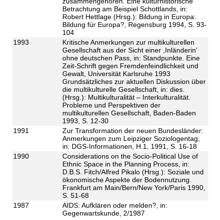
zusammengehören. Eine kulturhistorische
Betrachtung am Beispiel Schottlands, in:
Robert Hettlage (Hrsg.): Bildung in Europa:
Bildung für Europa?, Regensburg 1994, S. 93-
104
1993
Kritische Anmerkungen zur multikulturellen
Gesellschaft aus der Sicht einer ,Inländerin’
ohne deutschen Pass, in: Standpunkte. Eine
Zeit-Schrift gegen Fremdenfeindlichkeit und
Gewalt, Universität Karlsruhe 1993
Grundsätzliches zur aktuellen Diskussion über
die multikulturelle Gesellschaft, in: dies.
(Hrsg.): Multikulturalität – Interkulturalität.
Probleme und Perspektiven der
multikulturellen Gesellschaft, Baden-Baden
1993, S. 12-30
1991
Zur Transformation der neuen Bundesländer:
Anmerkungen zum Leipziger Soziologentag,
in: DGS-Informationen, H.1, 1991, S. 16-18
1990
Considerations on the Socio-Political Use of
Ethnic Space in the Planning Process, in:
D.B.S. Fitch/Alfred Pikalo (Hrsg.): Soziale und
ökonomische Aspekte der Bodennutzung.
Frankfurt am Main/Bern/New York/Paris 1990,
S. 51-68
1987
AIDS: Aufklären oder melden?, in:
Gegenwartskunde, 2/1987