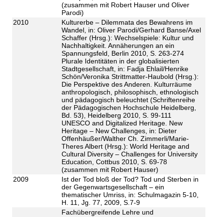
(zusammen mit Robert Hauser und Oliver
Parodi)
2010
Kulturerbe – Dilemmata des Bewahrens im
Wandel, in: Oliver Parodi/Gerhard Banse/Axel
Schaffer (Hrsg.): Wechselspiele: Kultur und
Nachhaltigkeit. Annäherungen an ein
Spannungsfeld, Berlin 2010, S. 263-274
Plurale Identitäten in der globalisierten
Stadtgesellschaft, in: Fadja Ehlail/Henrike
Schön/Veronika Strittmatter-Haubold (Hrsg.):
Die Perspektive des Anderen. Kulturräume
anthropologisch, philosophisch, ethnologisch
und pädagogisch beleuchtet (Schriftenreihe
der Pädagogischen Hochschule Heidelberg,
Bd. 53), Heidelberg 2010, S. 99-111
UNESCO and Digitalized Heritage. New
Heritage – New Challenges, in: Dieter
Offenhäußer/Walther Ch. Zimmerli/Marie-
Theres Albert (Hrsg.): World Heritage and
Cultural Diversity – Challenges for University
Education, Cottbus 2010, S. 69-78
(zusammen mit Robert Hauser)
2009
Ist der Tod bloß der Tod? Tod und Sterben in
der Gegenwartsgesellschaft – ein
thematischer Umriss, in: Schulmagazin 5-10,
H. 11, Jg. 77, 2009, S.7-9
Fachübergreifende Lehre und