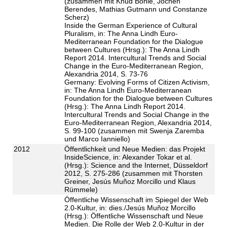
(zusammen mit Knud Böhle, Jochen
Berendes, Mathias Gutmann und Constanze
Scherz)
Inside the German Experience of Cultural
Pluralism, in: The Anna Lindh Euro-
Mediterranean Foundation for the Dialogue
between Cultures (Hrsg.): The Anna Lindh
Report 2014. Intercultural Trends and Social
Change in the Euro-Mediterranean Region,
Alexandria 2014, S. 73-76
Germany: Evolving Forms of Citizen Activism,
in: The Anna Lindh Euro-Mediterranean
Foundation for the Dialogue between Cultures
(Hrsg.): The Anna Lindh Report 2014.
Intercultural Trends and Social Change in the
Euro-Mediterranean Region, Alexandria 2014,
S. 99-100 (zusammen mit Swenja Zaremba
und Marco Ianniello)
2012
Öffentlichkeit und Neue Medien: das Projekt
InsideScience, in: Alexander Tokar et al.
(Hrsg.): Science and the Internet, Düsseldorf
2012, S. 275-286 (zusammen mit Thorsten
Greiner, Jesús Muñoz Morcillo und Klaus
Rümmele)
Öffentliche Wissenschaft im Spiegel der Web
2.0-Kultur, in: dies./Jesús Muñoz Morcillo
(Hrsg.): Öffentliche Wissenschaft und Neue
Medien. Die Rolle der Web 2.0-Kultur in der