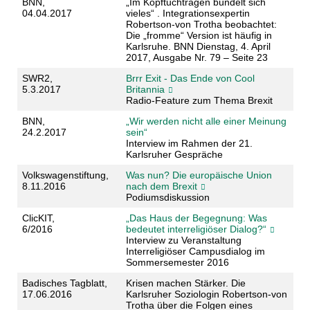
BNN,
„Im Kopftuchtragen bündelt sich
04.04.2017
vieles“ . Integrationsexpertin
Robertson-von Trotha beobachtet:
Die „fromme“ Version ist häufig in
Karlsruhe. BNN Dienstag, 4. April
2017, Ausgabe Nr. 79 – Seite 23
SWR2,
Brrr Exit - Das Ende von Cool
5.3.2017
Britannia
Radio-Feature zum Thema Brexit
BNN,
„Wir werden nicht alle einer Meinung
24.2.2017
sein“
Interview im Rahmen der 21.
Karlsruher Gespräche
Volkswagenstiftung,
Was nun? Die europäische Union
8.11.2016
nach dem Brexit
Podiumsdiskussion
ClicKIT,
„Das Haus der Begegnung: Was
6/2016
bedeutet interreligiöser Dialog?“
Interview zu Veranstaltung
Interreligiöser Campusdialog im
Sommersemester 2016
Badisches Tagblatt,
Krisen machen Stärker. Die
17.06.2016
Karlsruher Soziologin Robertson-von
Trotha über die Folgen eines