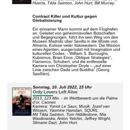
Huerta, Tilda Swinton, John Hurt, Bill Murray.
Contract Killer und Kultur gegen
Globalisierung
Ein einsamer Mann kommt auf dem Flughafen
an. Geleitet von geheimnisvollen Botschaften
und Begegnungen, führt ihn sein Weg von den
Museen Madrids über Sevilla in die Wüste von
Almería, Kulisse vieler Italowestern. Die Mission
eines Agenten, ausgerüstet mit Imagination und
kulturellen Codes. - William S. Burroughs,
Kubismus, Brian Enos „Oblique Strategies“,
Flamenco, Schubert, und die entfesselte
Kamera von Christopher Doyle – „auf einer
Linie zwischen Dada und Buddha“ (Georg
Seeßlen).
Sonntag,
10. Juli 2022
, 15 Uhr
Only Lovers Left Alive
2013, 123 Min. - im Wettbewerb um die Palme
d’or, Cannes
Kamera: Yorick Le Saux; Musik: Jozef van
Wissem, Yasmine Hamdan, SQÜRL.
Mit Tilda Swinton, Tom Hiddlestone, Mia
Wasikowska, Anton Yelchin, Jeffrey Wright,
Slimane Dazi, John Hurt.