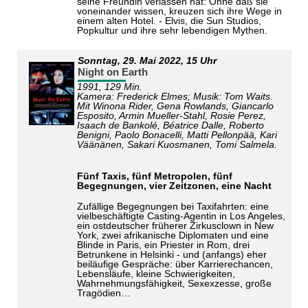
seine Freundin verlassen hat: Ohne daß sie
voneinander wissen, kreuzen sich ihre Wege in
einem alten Hotel. - Elvis, die Sun Studios,
Popkultur und ihre sehr lebendigen Mythen.
Sonntag,
29. Mai 2022
, 15 Uhr
Night on Earth
1991, 129 Min.
Kamera: Frederick Elmes; Musik: Tom Waits.
Mit Winona Rider, Gena Rowlands, Giancarlo
Esposito, Armin Mueller-Stahl, Rosie Perez,
Isaach de Bankolé, Béatrice Dalle, Roberto
Benigni, Paolo Bonacelli, Matti Pellonpää, Kari
Väänänen, Sakari Kuosmanen, Tomi Salmela.
Fünf Taxis, fünf Metropolen, fünf
Begegnungen, vier Zeitzonen, eine Nacht
Zufällige Begegnungen bei Taxifahrten: eine
vielbeschäftigte Casting-Agentin in Los Angeles,
ein ostdeutscher früherer Zirkusclown in New
York, zwei afrikanische Diplomaten und eine
Blinde in Paris, ein Priester in Rom, drei
Betrunkene in Helsinki - und (anfangs) eher
beiläufige Gespräche: über Karrierechancen,
Lebensläufe, kleine Schwierigkeiten,
Wahrnehmungsfähigkeit, Sexexzesse, große
Tragödien…