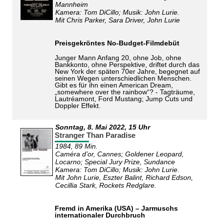
Mannheim
Kamera: Tom DiCillo; Musik: John Lurie.
Mit Chris Parker, Sara Driver, John Lurie
Preisgekröntes No-Budget-Filmdebüt
Junger Mann Anfang 20, ohne Job, ohne
Bankkonto, ohne Perspektive, driftet durch das
New York der späten 70er Jahre, begegnet auf
seinen Wegen unterschiedlichen Menschen.
Gibt es für ihn einen American Dream,
„somewhere over the rainbow“? - Tagträume,
Lautréamont, Ford Mustang; Jump Cuts und
Doppler Effekt.
Sonntag,
8. Mai 2022
, 15 Uhr
Stranger Than Paradise
1984, 89 Min.
Caméra d’or, Cannes; Goldener Leopard,
Locarno; Special Jury Prize, Sundance
Kamera: Tom DiCillo; Musik: John Lurie.
Mit John Lurie, Eszter Balint, Richard Edson,
Cecillia Stark, Rockets Redglare.
Fremd in Amerika (USA) – Jarmuschs
internationaler Durchbruch