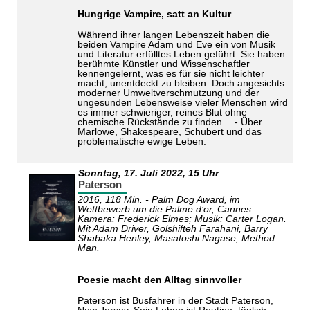
Hungrige Vampire, satt an Kultur
Während ihrer langen Lebenszeit haben die
beiden Vampire Adam und Eve ein von Musik
und Literatur erfülltes Leben geführt. Sie haben
berühmte Künstler und Wissenschaftler
kennengelernt, was es für sie nicht leichter
macht, unentdeckt zu bleiben. Doch angesichts
moderner Umweltverschmutzung und der
ungesunden Lebensweise vieler Menschen wird
es immer schwieriger, reines Blut ohne
chemische Rückstände zu finden… - Über
Marlowe, Shakespeare, Schubert und das
problematische ewige Leben.
Sonntag,
17. Juli 2022
, 15 Uhr
Paterson
2016, 118 Min. - Palm Dog Award, im
Wettbewerb um die Palme d’or, Cannes
Kamera: Frederick Elmes; Musik: Carter Logan.
Mit Adam Driver, Golshifteh Farahani, Barry
Shabaka Henley, Masatoshi Nagase, Method
Man.
Poesie macht den Alltag sinnvoller
Paterson ist Busfahrer in der Stadt Paterson,