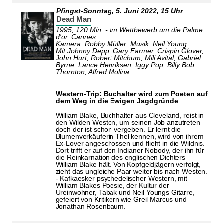
Pfingst-Sonntag,
5. Juni 2022
, 15 Uhr
Dead Man
1995, 120 Min. - Im Wettbewerb um die Palme
d'or, Cannes
Kamera: Robby Müller; Musik: Neil Young.
Mit Johnny Depp, Gary Farmer, Crispin Glover,
John Hurt, Robert Mitchum, Mili Avital, Gabriel
Byrne, Lance Henriksen, Iggy Pop, Billy Bob
Thornton, Alfred Molina.
Western-Trip: Buchalter wird zum Poeten auf
dem Weg in die Ewigen Jagdgründe
William Blake, Buchhalter aus Cleveland, reist in
den Wilden Westen, um seinen Job anzutreten –
doch der ist schon vergeben. Er lernt die
Blumenverkäuferin Thel kennen, wird von ihrem
Ex-Lover angeschossen und flieht in die Wildnis.
Dort trifft er auf den Indianer Nobody, der ihn für
die Reinkarnation des englischen Dichters
William Blake hält. Von Kopfgeldjägern verfolgt,
zieht das ungleiche Paar weiter bis nach Westen.
- Kafkaesker psychedelischer Western, mit
William Blakes Poesie, der Kultur der
Ureinwohner, Tabak und Neil Youngs Gitarre,
gefeiert von Kritikern wie Greil Marcus und
Jonathan Rosenbaum.