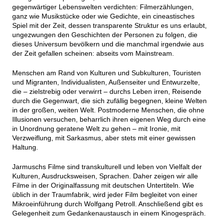
gegenwärtiger Lebenswelten verdichten: Filmerzählungen,
ganz wie Musikstücke oder wie Gedichte, ein cineastisches
Spiel mit der Zeit, dessen transparente Struktur es uns erlaubt,
ungezwungen den Geschichten der Personen zu folgen, die
dieses Universum bevölkern und die manchmal irgendwie aus
der Zeit gefallen scheinen: abseits vom Mainstream.
Menschen am Rand von Kulturen und Subkulturen, Touristen
und Migranten, Individualisten, Außenseiter und Entwurzelte,
die – zielstrebig oder verwirrt – durchs Leben irren, Reisende
durch die Gegenwart, die sich zufällig begegnen, kleine Welten
in der großen, weiten Welt. Postmoderne Menschen, die ohne
Illusionen versuchen, beharrlich ihren eigenen Weg durch eine
in Unordnung geratene Welt zu gehen – mit Ironie, mit
Verzweiflung, mit Sarkasmus, aber stets mit einer gewissen
Haltung.
Jarmuschs Filme
sind transkulturell und leben von Vielfalt der
Kulturen, Ausdrucksweisen, Sprachen. Daher zeigen wir alle
Filme in der Originalfassung mit deutschen Untertiteln. Wie
üblich in der Traumfabrik, wird jeder Film begleitet von einer
Mikroeinführung durch Wolfgang Petroll. Anschließend gibt es
Gelegenheit zum Gedankenaustausch in einem Kinogespräch.