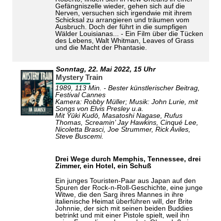
Gefängniszelle wieder, gehen sich auf die
Nerven, versuchen sich irgendwie mit ihrem
Schicksal zu arrangieren und träumen vom
Ausbruch. Doch der führt in die sumpfigen
Wälder Louisianas... - Ein Film über die Tücken
des Lebens, Walt Whitman, Leaves of Grass
und die Macht der Phantasie.
Sonntag,
22. Mai 2022
, 15 Uhr
Mystery Train
1989, 113 Min. - Bester künstlerischer Beitrag,
Festival Cannes
Kamera: Robby Müller; Musik: John Lurie, mit
Songs von Elvis Presley u.a.
Mit Yūki Kudō, Masatoshi Nagase, Rufus
Thomas, Screamin’ Jay Hawkins, Cinqué Lee,
Nicoletta Brasci, Joe Strummer, Rick Aviles,
Steve Buscemi.
Drei Wege durch Memphis, Tennessee, drei
Zimmer, ein Hotel, ein Schuß
Ein junges Touristen-Paar aus Japan auf den
Spuren der Rock-n-Roll-Geschichte, eine junge
Witwe, die den Sarg ihres Mannes in ihre
italienische Heimat überführen will, der Brite
Johnnie, der sich mit seinen beiden Buddies
betrinkt und mit einer Pistole spielt, weil ihn