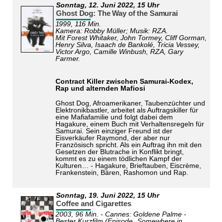
Sonntag,
12. Juni 2022
, 15 Uhr
Ghost Dog: The Way of the Samurai
1999, 116 Min.
Kamera: Robby Müller; Musik: RZA.
Mit Forest Whitaker, John Tormey, Cliff Gorman,
Henry Silva, Isaach de Bankolé, Tricia Vessey,
Victor Argo, Camille Winbush, RZA, Gary
Farmer.
Contract Killer zwischen Samurai-Kodex,
Rap und alternden Mafiosi
Ghost Dog, Afroamerikaner, Taubenzüchter und
Elektronikbastler, arbeitet als Auftragskiller für
eine Mafiafamilie und folgt dabei dem
Hagakure, einem Buch mit Verhaltensregeln für
Samurai. Sein einziger Freund ist der
Eisverkäufer Raymond, der aber nur
Französisch spricht. Als ein Auftrag ihn mit den
Gesetzen der Blutrache in Konflikt bringt,
kommt es zu einem tödlichen Kampf der
Kulturen… - Hagakure, Brieftauben, Eiscrème,
Frankenstein, Bären, Rashomon und Rap.
Sonntag,
19. Juni 2022
, 15 Uhr
Coffee and Cigarettes
2003, 96 Min. - Cannes: Goldene Palme -
Bester Kurzfilm (Episode „Somewhere in