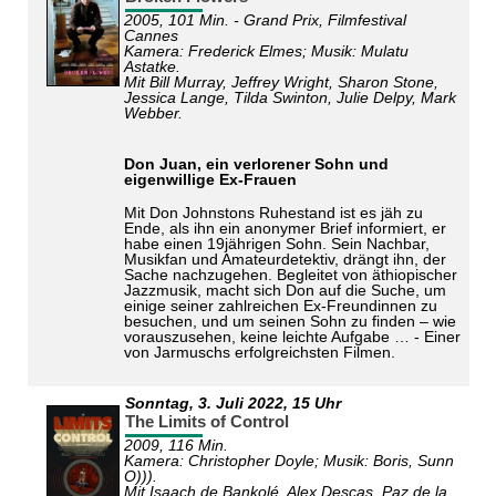
2005, 101 Min. - Grand Prix, Filmfestival
Cannes
Kamera: Frederick Elmes; Musik: Mulatu
Astatke.
Mit Bill Murray, Jeffrey Wright, Sharon Stone,
Jessica Lange, Tilda Swinton, Julie Delpy, Mark
Webber.
Don Juan, ein verlorener Sohn und
eigenwillige Ex-Frauen
Mit Don Johnstons Ruhestand ist es jäh zu
Ende, als ihn ein anonymer Brief informiert, er
habe einen 19jährigen Sohn. Sein Nachbar,
Musikfan und Amateurdetektiv, drängt ihn, der
Sache nachzugehen. Begleitet von äthiopischer
Jazzmusik, macht sich Don auf die Suche, um
einige seiner zahlreichen Ex-Freundinnen zu
besuchen, und um seinen Sohn zu finden – wie
vorauszusehen, keine leichte Aufgabe … - Einer
von Jarmuschs erfolgreichsten Filmen.
Sonntag,
3. Juli 2022
, 15 Uhr
The Limits of Control
2009, 116 Min.
Kamera: Christopher Doyle; Musik: Boris, Sunn
O))).
Mit Isaach de Bankolé, Alex Descas, Paz de la