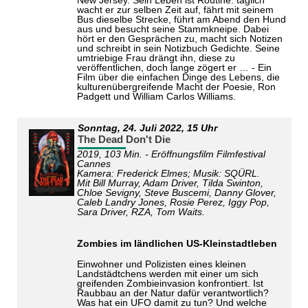
New Jersey. Sein Leben ist Routine: täglich
wacht er zur selben Zeit auf, fährt mit seinem
Bus dieselbe Strecke, führt am Abend den Hund
aus und besucht seine Stammkneipe. Dabei
hört er den Gesprächen zu, macht sich Notizen
und schreibt in sein Notizbuch Gedichte. Seine
umtriebige Frau drängt ihn, diese zu
veröffentlichen, doch lange zögert er … - Ein
Film über die einfachen Dinge des Lebens, die
kulturenübergreifende Macht der Poesie, Ron
Padgett und William Carlos Williams.
Sonntag,
24. Juli 2022
, 15 Uhr
The Dead Don't Die
2019, 103 Min. - Eröffnungsfilm Filmfestival
Cannes
Kamera: Frederick Elmes; Musik: SQÜRL.
Mit Bill Murray, Adam Driver, Tilda Swinton,
Chloe Sevigny, Steve Buscemi, Danny Glover,
Caleb Landry Jones, Rosie Perez, Iggy Pop,
Sara Driver, RZA, Tom Waits.
Zombies im ländlichen US-Kleinstadtleben
Einwohner und Polizisten eines kleinen
Landstädtchens werden mit einer um sich
greifenden Zombieinvasion konfrontiert. Ist
Raubbau an der Natur dafür verantwortlich?
Was hat ein UFO damit zu tun? Und welche