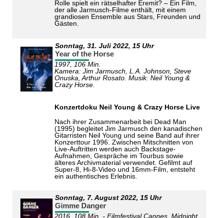
Rolle spielt ein rätselhafter Eremit? – Ein Film,
der alle Jarmusch-Filme enthält, mit einem
grandiosen Ensemble aus Stars, Freunden und
Gästen.
Sonntag,
31. Juli 2022
, 15 Uhr
Year of the Horse
1997, 106 Min.
Kamera: Jim Jarmusch, L.A. Johnson, Steve
Onuska, Arthur Rosato. Musik: Neil Young &
Crazy Horse.
Konzertdoku Neil Young & Crazy Horse Live
Nach ihrer Zusammenarbeit bei Dead Man
(1995) begleitet Jim Jarmusch den kanadischen
Gitarristen Neil Young und seine Band auf ihrer
Konzerttour 1996. Zwischen Mitschnitten von
Live-Auftritten werden auch Backstage-
Aufnahmen, Gespräche im Tourbus sowie
älteres Archivmaterial verwendet. Gefilmt auf
Super-8, Hi-8-Video und 16mm-Film, entsteht
ein authentisches Erlebnis.
Sonntag,
7. August 2022
, 15 Uhr
Gimme Danger
2016, 108 Min. - Filmfestival Cannes, Midnight