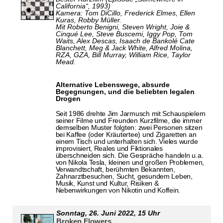
California“, 1993)
Kamera: Tom DiCillo, Frederick Elmes, Ellen
Kuras, Robby Müller.
Mit Roberto Benigni, Steven Wright, Joie &
Cinqué Lee, Steve Buscemi, Iggy Pop, Tom
Waits, Alex Descas, Isaach de Bankolé Cate
Blanchett, Meg & Jack White, Alfred Molina,
RZA, GZA, Bill Murray, William Rice, Taylor
Mead.
Alternative Lebenswege, absurde
Begegnungen, und die beliebten legalen
Drogen
Seit 1986 drehte Jim Jarmusch mit Schauspielern
seiner Filme und Freunden Kurzfilme, die immer
demselben Muster folgten: zwei Personen sitzen
bei Kaffee (oder Kräutertee) und Zigaretten an
einem Tisch und unterhalten sich. Vieles wurde
improvisiert, Reales und Fiktionales
überschneiden sich. Die Gespräche handeln u.a.
von Nikola Tesla, kleinen und großen Problemen,
Verwandtschaft, berühmten Bekannten,
Zahnarztbesuchen, Sucht, gesundem Leben,
Musik, Kunst und Kultur, Risiken &
Nebenwirkungen von Nikotin und Koffein.
Sonntag,
26. Juni 2022,
15 Uhr
Broken Flowers