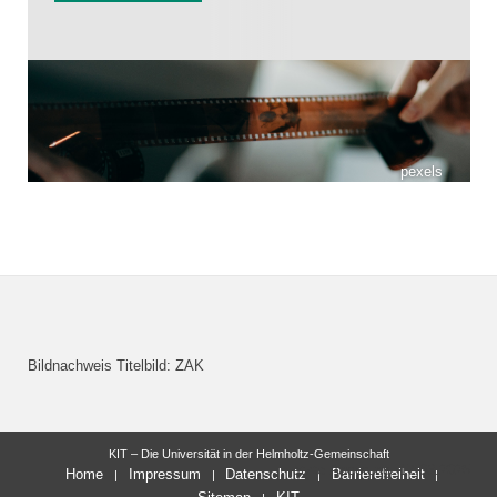
pexels
Bildnachweis Titelbild: ZAK
KIT – Die Universität in der Helmholtz-Gemeinschaft
letzte Änderung: 17.03.2025
Home
Impressum
Datenschutz
Barrierefreiheit