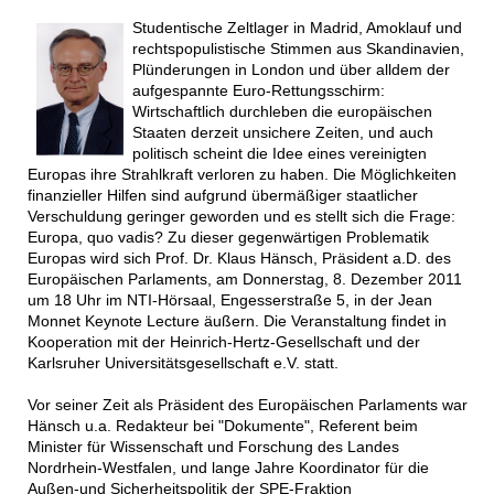
Studentische Zeltlager in Madrid, Amoklauf und
rechtspopulistische Stimmen aus Skandinavien,
Plünderungen in London und über alldem der
aufgespannte Euro-Rettungsschirm:
Wirtschaftlich durchleben die europäischen
Staaten derzeit unsichere Zeiten, und auch
politisch scheint die Idee eines vereinigten
Europas ihre Strahlkraft verloren zu haben. Die Möglichkeiten
finanzieller Hilfen sind aufgrund übermäßiger staatlicher
Verschuldung geringer geworden und es stellt sich die Frage:
Europa, quo vadis? Zu dieser gegenwärtigen Problematik
Europas wird sich Prof. Dr. Klaus Hänsch, Präsident a.D. des
Europäischen Parlaments, am Donnerstag, 8. Dezember 2011
um 18 Uhr im NTI-Hörsaal, Engesserstraße 5, in der Jean
Monnet Keynote Lecture äußern. Die Veranstaltung findet in
Kooperation mit der Heinrich-Hertz-Gesellschaft und der
Karlsruher Universitätsgesellschaft e.V. statt.
Vor seiner Zeit als Präsident des Europäischen Parlaments war
Hänsch u.a. Redakteur bei "Dokumente", Referent beim
Minister für Wissenschaft und Forschung des Landes
Nordrhein-Westfalen, und lange Jahre Koordinator für die
Außen-und Sicherheitspolitik der SPE-Fraktion