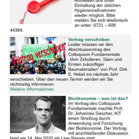
Anmelden und unter
Einhaltung der üblichen
Hygienemaßnahmen
wieder möglich. Bitte
melden Sie sich telefonisch
an unter: 0721 – 608
44384.
Vortrag verschoben
Leider müssen wir den
Abschlussvortrag des
Colloquium Fundamentale
„Vom Zirkulieren, Säen und
Ernten zukünftiger
Baumaterialien“ von Prof. Dirk
E. Hebel ins nächste Jahr
verschieben. Über den neuen Termin werden wir Sie
rechtzeitig informieren.
Weitere Informationen
Bioökonomie – was ist das?
Im Vortrag des Colloquium
Fundamentale machte Prof.
Dr. Johannes Gescher, KIT
einen Streifzug durch
Anwendung und Forschung
der Bioökonomie. Der Vortrag
mit anschließender Diskussion
fand am 14. Mai 2020 als Live-Stream statt.