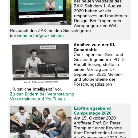
der neuen Webseite des
ZAK! Seit dem 1. August
2020 haben wir ein
responsives und modernes
Design. Bei Fragen oder
Anregungen zum Web-
Relaunch des ZAK melden Sie sich gerne
bei
webmaster@zak.kit.edu
Ansätze zu einer KI-
Geschichte
Über Ingenieur-Geist und
Geistes-Ingenieure: PD Dr.
Rudolf Seising stellte in
einem Vortrag am
17.
September 2020
Meilen-
und Stolpersteine der
Forschungsdisziplin
„Künstliche Intelligenz“ vor.
Zu den Bildern der Veranstaltung
Veranstaltung auf YouTube
Eröffnungsabend
Campustage 2020
Am 15. Oktober 2020
eröffnete Prof. Dr. Peter
Tremp mit einer Keynote
über Forschendes Lernen
die Campustage 2020. Die