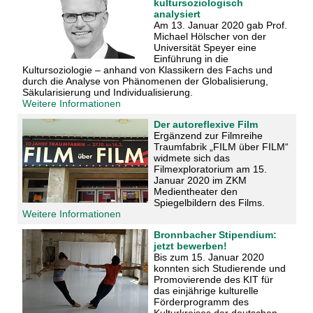
kultursoziologisch
analysiert
Am 13. Januar 2020 gab Prof.
Michael Hölscher von der
Universität Speyer eine
Einführung in die
Kultursoziologie – anhand von Klassikern des Fachs und
durch die Analyse von Phänomenen der Globalisierung,
Säkularisierung und Individualisierung.
Weitere Informationen
Der autoreflexive Film
Ergänzend zur Filmreihe
Traumfabrik „FILM über FILM“
widmete sich das
Filmexploratorium am 15.
Januar 2020 im ZKM
Medientheater den
Spiegelbildern des Films.
Weitere Informationen
Bronnbacher Stipendium:
jetzt bewerben!
Bis zum 15. Januar 2020
konnten sich Studierende und
Promovierende des KIT für
das einjährige kulturelle
Förderprogramm des
Kulturkreises der deutschen