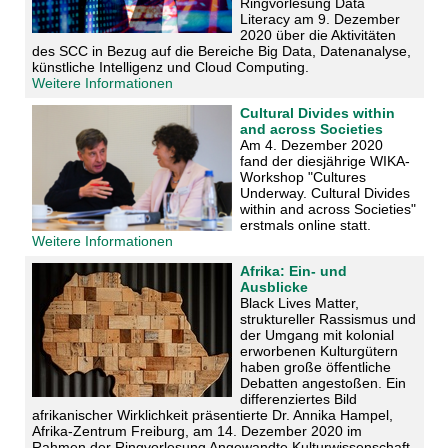
Ringvorlesung Data
Literacy am 9. Dezember
2020 über die Aktivitäten
des SCC in Bezug auf die Bereiche Big Data, Datenanalyse,
künstliche Intelligenz und Cloud Computing.
Weitere Informationen
Cultural Divides within
and across Societies
Am
4. Dezember 2020
fand der diesjährige WIKA-
Workshop "Cultures
Underway. Cultural Divides
within and across Societies"
erstmals online statt.
Weitere Informationen
Afrika: Ein- und
Ausblicke
Black Lives Matter,
struktureller Rassismus und
der Umgang mit kolonial
erworbenen Kulturgütern
haben große öffentliche
Debatten angestoßen. Ein
differenziertes Bild
afrikanischer Wirklichkeit präsentierte Dr. Annika Hampel,
Afrika-Zentrum Freiburg, am 14. Dezember 2020 im
Rahmen der Ringvorlesung Angewandte Kulturwissenschaft