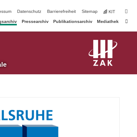
erspringen
suc
essum
Datenschutz
Barrierefreiheit
Sitemap
KIT
Star
gsarchiv
Pressearchiv
Publikationsarchiv
Mediathek
ale