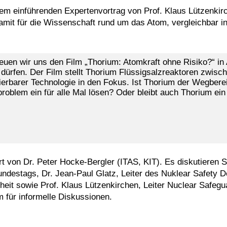
m einführenden Expertenvortrag von Prof. Klaus Lützenkirc
amit für die Wissenschaft rund um das Atom, vergleichbar 
euen wir uns den Film „Thorium: Atomkraft ohne Risiko?“ in
dürfen. Der Film stellt Thorium Flüssigsalzreaktoren zwisch
ierbarer Technologie in den Fokus. Ist Thorium der Wegberei
roblem ein für alle Mal lösen? Oder bleibt auch Thorium e
 von Dr. Peter Hocke-Bergler (ITAS, KIT). Es diskutieren S
ndestags, Dr. Jean-Paul Glatz, Leiter des Nuklear Safety 
it sowie Prof. Klaus Lützenkirchen, Leiter Nuclear Safegu
 für informelle Diskussionen.