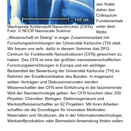
ster findet
daher das
Colloquium
Fundamentale
unter dem
Wachsende Kohlenstoff-Nanoröhrchen (CNTs)
Foto: © NCCR Nanoscale Science
Motto
„Wissenschaft im Dialog“ in enger Zusammenarbeit mit
Forschungseinrichtungen der Universität Karlsruhe (TH) statt.
Wir freuen uns sehr, dafür in diesem Sommer das DFG-
Centrum für Funktionelle Nanostrukturen (CFN) gewonnen zu
haben. Das CFN ist eine der größten nanowissenschaftlichen
Forschungseinrichtungen in Europa und ein wichtiger
Bestandteil der Bewerbung der Universität Karlsruhe (TH) im
Rahmen der Exzellenzinitiative des Bundes. In insgesamt
sieben Vorträgen und Diskussionsrunden werden
Wissenschaftler des CFN eine Einführung in die faszinierende
Welt der Nanotechnologie geben. Am CFN forschen über 200
Physiker, Chemiker, Biologen, Elektroingenieure und
Werkstoffwissenschaftler an 62 Projekten. Mit ihren Arbeiten
schaffen sie die Grundlagen für innovative Methoden,
Materialien und Strukturen, die in der Informationstechnologie,
Werkstoffproduktion oder Biomedizin Anwendung finden sollen.