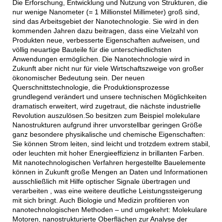
Die Erforschung, Entwicklung und Nutzung von Strukturen, die
nur wenige Nanometer (= 1 Millionstel Millimeter) groß sind,
sind das Arbeitsgebiet der Nanotechnologie. Sie wird in den
kommenden Jahren dazu beitragen, dass eine Vielzahl von
Produkten neue, verbesserte Eigenschaften aufweisen, und
völlig neuartige Bauteile für die unterschiedlichsten
Anwendungen ermöglichen. Die Nanotechnologie wird in
Zukunft aber nicht nur für viele Wirtschaftszweige von großer
ökonomischer Bedeutung sein. Der neuen
Querschnittstechnologie, die Produktionsprozesse
grundlegend verändert und unsere technischen Möglichkeiten
dramatisch erweitert, wird zugetraut, die nächste industrielle
Revolution auszulösen.So besitzen zum Beispiel molekulare
Nanostrukturen aufgrund ihrer unvorstellbar geringen Größe
ganz besondere physikalische und chemische Eigenschaften:
Sie können Strom leiten, sind leicht und trotzdem extrem stabil,
oder leuchten mit hoher Energieeffizienz in brillanten Farben.
Mit nanotechnologischen Verfahren hergestellte Bauelemente
können in Zukunft große Mengen an Daten und Informationen
ausschließlich mit Hilfe optischer Signale übertragen und
verarbeiten , was eine weitere deutliche Leistungssteigerung
mit sich bringt. Auch Biologie und Medizin profitieren von
nanotechnologischen Methoden – und umgekehrt: Molekulare
Motoren, nanostrukturierte Oberflächen zur Analyse der