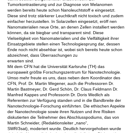
Tumorkontrastierung und zur Diagnose von Melanomen
werden bereits heute schon Nanoleuchtstoff e eingesetzt.
Diese sind trotz stärkerer Leuchtkraft nicht toxisch und zudem
einfacher herzustellen. In Solarzellen eingesetzt, eröff nen
Nanomaterialien neue Orte, an denen Zellen installiert werden
können, da sie biegbar und transparent sind. Diese
Vielseitigkeit von Nanomaterialien und die Vielfältigkeit ihrer
Einsatzgebiete stellen einen Technologiesprung dar, dessen
Ende noch nicht absehbar ist, wobei sich bereits heute schon
abzeichnet, dass Überraschungen zu
erwarten sind.
Mit dem CFN hat die Universität Karlsruhe (TH) das
europaweit größte Forschungszentrum für Nanotechnologie.
Umso mehr freute es uns, dass neben dem Koordinator des
CFN, Prof. Dr. Martin Wegener, auch die Professoren Dr.
Martin Bastmeyer, Dr. Gerd Schön, Dr. Claus Feldmann Dr.
Manfred Kappes und Professorin Dr. Doris Wedlich als
Referenten zur Verfügung standen und in die Bandbreite der
Nanotechnologie-Forschung einführten. Die ethischen Aspekte
der Nanotechnologie sowie ihren Nutzen und ihre Risiken
diskutierten die Teilnehmer des Abschlusspodiums, das von
Martin Schneider, (Redaktionsleiter „nano“,
SWR/3sat), moderiert wurde. Deutlich hervorgehoben wurde