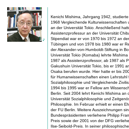
Kenichi Mishima, Jahrgang 1942, studierte
1968 Vergleichende Kulturwissenschaften 
an der Universität Tokio. Anschließend hatt
Assistenzprofessur an der Universität Chib
Stipendiat war er von 1970 bis 1972 an der
Tübingen und von 1978 bis 1980 war er R
der Alexander-von-Humboldt-Stiftung in Bo
Universität Tokio (Komaba) lehrte Mishima
1987 als Assistenzprofessor, ab 1987 als P
Gakushuin Universität Tokio, bis er 1991 an
Osaka berufen wurde. Hier hatte er bis 200
für Humanwissenschaften einen Lehrstuhl 
Sozialphilosophie und Vergleichende Zivilis
1994 bis 1995 war er Fellow am Wissensch
Berlin. Seit 2004 lehrt Kenichi Mishima an 
Universität Sozialphilosophie und Zeitgenö
Philosophie. Im Februar erhielt er einen Eh
der FU Berlin. Weitere Auszeichnungen si
Bundespräsidenten verliehene Philipp Fran
Preis sowie der 2001 von der DFG verlie
Ilse-Seibold-Preis. In seiner philosophisc